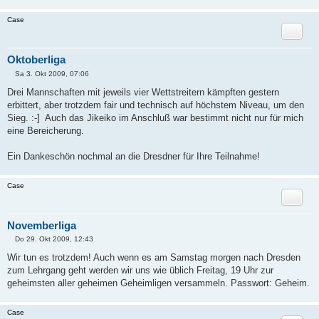
Case
Zitat
Oktoberliga
Sa 3. Okt 2009, 07:06
B
e
Drei Mannschaften mit jeweils vier Wettstreitern kämpften gestern
i
erbittert, aber trotzdem fair und technisch auf höchstem Niveau, um den
t
r
Sieg. :-] Auch das Jikeiko im Anschluß war bestimmt nicht nur für mich
a
eine Bereicherung.
g
Ein Dankeschön nochmal an die Dresdner für Ihre Teilnahme!
Case
Zitat
Novemberliga
Do 29. Okt 2009, 12:43
B
e
Wir tun es trotzdem! Auch wenn es am Samstag morgen nach Dresden
i
zum Lehrgang geht werden wir uns wie üblich Freitag, 19 Uhr zur
t
r
geheimsten aller geheimen Geheimligen versammeln. Passwort: Geheim.
a
g
Case