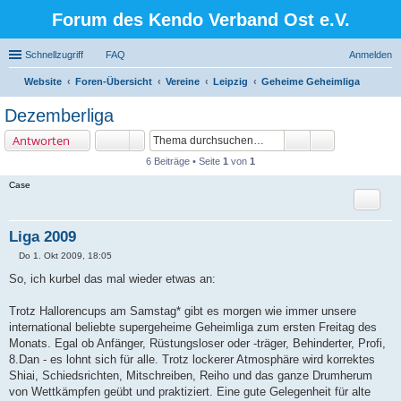
Forum des Kendo Verband Ost e.V.
Schnellzugriff
FAQ
Anmelden
Website
Foren-Übersicht
Vereine
Leipzig
Geheime Geheimliga
uc
Dezemberliga
he
Antworten
6 Beiträge • Seite
1
von
1
Case
Zitat
Liga 2009
Do 1. Okt 2009, 18:05
B
e
So, ich kurbel das mal wieder etwas an:
i
t
r
Trotz Hallorencups am Samstag* gibt es morgen wie immer unsere
a
international beliebte supergeheime Geheimliga zum ersten Freitag des
g
Monats. Egal ob Anfänger, Rüstungsloser oder -träger, Behinderter, Profi,
8.Dan - es lohnt sich für alle. Trotz lockerer Atmosphäre wird korrektes
Shiai, Schiedsrichten, Mitschreiben, Reiho und das ganze Drumherum
von Wettkämpfen geübt und praktiziert. Eine gute Gelegenheit für alte