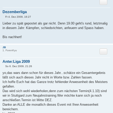
Zitat
Dezemberliga
Fr 4. Dez 2009, 16:27
B
e
Lieber zu spät gepostet als gar nicht. Denn 19.00 geht's rund, letztmalig
i
in diesem Jahr: Kämpfen, schiedsrichten, anfeuern und Spass haben.
t
r
a
Bis nachhert!
g
JB
1. ForenKyu
Zitat
Antw:Liga 2009
So 6. Dez 2009, 21:26
B
e
yo,das wars dann schon für dieses Jahr...schätze ein Gesamtergebnis
i
läßt sich auch dieses Jahr nicht in Worte bzw. Zahlen fassen.
t
r
Ich hoffe Euch hat das Ganze trotz fehlender Anwesenheit des Meisters
a
gefallen.
g
Das wird sich wohl wiederholen,denn zum nächsten Termin(4.1.10) sind
wir in Stuttgard zum Neujahrstraining.Wer möchte kann sich ja noch
anschließen.Termin ist Mitte DEZ.
Danke an ALLE die monatlich dieses Event mit Ihrer Anwesenheit
bereichern.