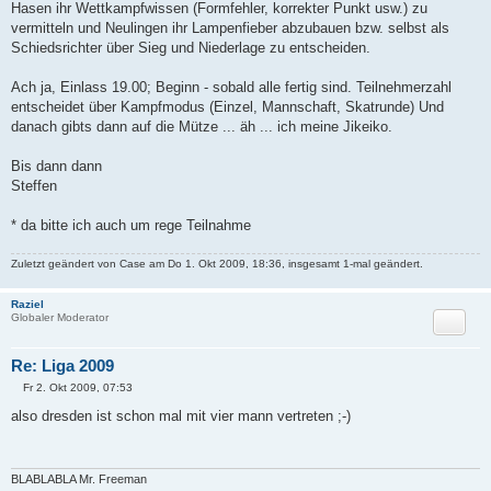
Hasen ihr Wettkampfwissen (Formfehler, korrekter Punkt usw.) zu
vermitteln und Neulingen ihr Lampenfieber abzubauen bzw. selbst als
Schiedsrichter über Sieg und Niederlage zu entscheiden.
Ach ja, Einlass 19.00; Beginn - sobald alle fertig sind. Teilnehmerzahl
entscheidet über Kampfmodus (Einzel, Mannschaft, Skatrunde) Und
danach gibts dann auf die Mütze ... äh ... ich meine Jikeiko.
Bis dann dann
Steffen
* da bitte ich auch um rege Teilnahme
Zuletzt geändert von
Case
am Do 1. Okt 2009, 18:36, insgesamt 1-mal geändert.
Raziel
Globaler Moderator
Zitat
Re: Liga 2009
Fr 2. Okt 2009, 07:53
B
e
also dresden ist schon mal mit vier mann vertreten ;-)
i
t
r
a
g
BLABLABLA Mr. Freeman