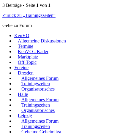
3 Beiträge • Seite
1
von
1
Zurück zu „Trainingszeiten“
Gehe zu Forum
KenVO
Allgemeine Diskussionen
Termine
KenVO - Kader
Marktplatz
Off-Topic
Vereine
Dresden
Allgemeines Forum
Trainingszeiten
Organisatorisches
Halle
Allgemeines Forum
Trainingszeiten
Organisatorisches
Leipzig
Allgemeines Forum
Trainingszeiten
Geheime Geheimliga