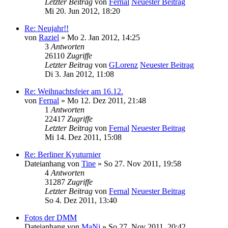
Letzter Beitrag
von
Fernal
Neuester Beitrag
Mi 20. Jun 2012, 18:20
Re: Neujahr!!
von
Raziel
» Mo 2. Jan 2012, 14:25
3
Antworten
26110
Zugriffe
Letzter Beitrag
von
GLorenz
Neuester Beitrag
Di 3. Jan 2012, 11:08
Re: Weihnachtsfeier am 16.12.
von
Fernal
» Mo 12. Dez 2011, 21:48
1
Antworten
22417
Zugriffe
Letzter Beitrag
von
Fernal
Neuester Beitrag
Mi 14. Dez 2011, 15:08
Re: Berliner Kyuturnier
Dateianhang
von
Tine
» So 27. Nov 2011, 19:58
4
Antworten
31287
Zugriffe
Letzter Beitrag
von
Fernal
Neuester Beitrag
So 4. Dez 2011, 13:40
Fotos der DMM
Dateianhang
von
MaNi
» So 27. Nov 2011, 20:42