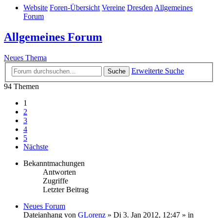
Website
Foren-Übersicht
Vereine
Dresden
Allgemeines
Forum
Allgemeines Forum
Neues Thema
Erweiterte Suche
Suche
94 Themen
1
2
3
4
5
Nächste
Bekanntmachungen
Antworten
Zugriffe
Letzter Beitrag
Neues Forum
Dateianhang
von
GLorenz
» Di 3. Jan 2012, 12:47 » in