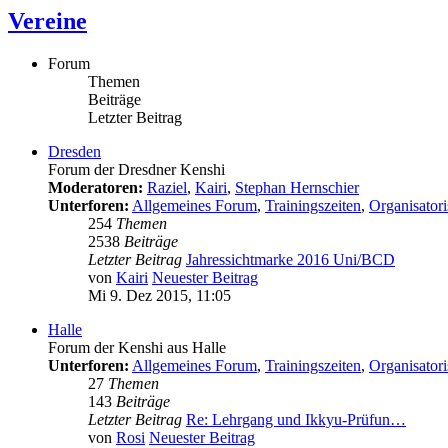
Vereine
Forum
Themen
Beiträge
Letzter Beitrag
Dresden
Forum der Dresdner Kenshi
Moderatoren:
Raziel
,
Kairi
,
Stephan Hernschier
Unterforen:
Allgemeines Forum
,
Trainingszeiten
,
Organisator
254
Themen
2538
Beiträge
Letzter Beitrag
Jahressichtmarke 2016 Uni/BCD
von
Kairi
Neuester Beitrag
Mi 9. Dez 2015, 11:05
Halle
Forum der Kenshi aus Halle
Unterforen:
Allgemeines Forum
,
Trainingszeiten
,
Organisator
27
Themen
143
Beiträge
Letzter Beitrag
Re: Lehrgang und Ikkyu-Prüfun…
von
Rosi
Neuester Beitrag