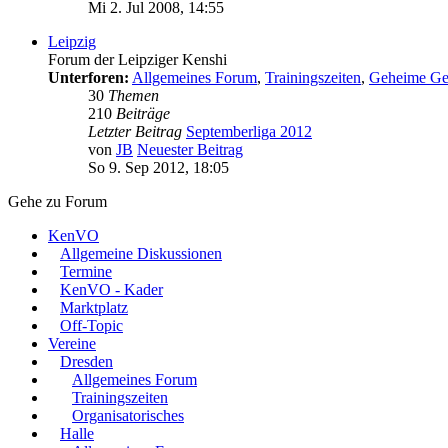
Mi 2. Jul 2008, 14:55
Leipzig
Forum der Leipziger Kenshi
Unterforen:
Allgemeines Forum
,
Trainingszeiten
,
Geheime Ge
30
Themen
210
Beiträge
Letzter Beitrag
Septemberliga 2012
von
JB
Neuester Beitrag
So 9. Sep 2012, 18:05
Gehe zu Forum
KenVO
Allgemeine Diskussionen
Termine
KenVO - Kader
Marktplatz
Off-Topic
Vereine
Dresden
Allgemeines Forum
Trainingszeiten
Organisatorisches
Halle