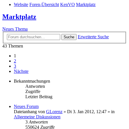
Website
Foren-Übersicht
KenVO
Marktplatz
Marktplatz
Neues Thema
Erweiterte Suche
Suche
43 Themen
1
2
3
Nächste
Bekanntmachungen
Antworten
Zugriffe
Letzter Beitrag
Neues Forum
Dateianhang
von
GLorenz
» Di 3. Jan 2012, 12:47 » in
Allgemeine Diskussionen
3
Antworten
550624
Zugriffe