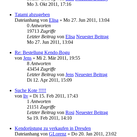
Mo 3. Okt 2011, 17:16
Tatami abzugeben
Dateianhang
von
Elisa
» Mo 27. Jun 2011, 13:04
0
Antworten
19713
Zugriffe
Letzter Beitrag
von
Elisa
Neuester Beitrag
Mo 27. Jun 2011, 13:04
Re: Bestellung Kendo-Bogu
von
Jens
» Mi 2. Mär 2011, 19:55
8
Antworten
43454
Zugriffe
Letzter Beitrag
von
Jens
Neuester Beitrag
Di 12. Apr 2011, 15:09
Suche Kote !!!!!
von
liv
» Di 15. Feb 2011, 17:43
1
Antworten
21151
Zugriffe
Letzter Beitrag
von
Rosi
Neuester Beitrag
Sa 19. Feb 2011, 14:10
Kendorüstung zu verkaufen in Dresden
Dateianhang
von
GLorenz
» Do 20. Jan 2011, 23:02