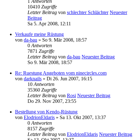
1
Antworten
10410
Zugriffe
Letzter Beitrag
von
schlechter Schlächter
Neuester
Beitrag
Sa 5. Apr 2008, 12:11
Verkaufe meine Rüstung
von
da-bau
» So 9. Mär 2008, 18:57
0
Antworten
7871
Zugriffe
Letzter Beitrag
von
da-bau
Neuester Beitrag
So 9. Mär 2008, 18:57
Re: Ruestung Angeboten vom ninecircles.com
von
darknails
» Di 26. Jun 2007, 16:15
10
Antworten
35360
Zugriffe
Letzter Beitrag
von
Rosi
Neuester Beitrag
Do 29. Nov 2007, 23:55
Bestellung von Kendo-Rüstung
von
ElodrionEldaris
» Sa 13. Okt 2007, 13:37
0
Antworten
8157
Zugriffe
Letzter Beitrag
von
ElodrionEldaris
Neuester Beitrag
Sa 13. Okt 2007, 13:37