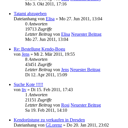
Mo 3. Okt 2011, 17:16
Tatami abzugeben
Dateianhang
von
Elisa
» Mo 27. Jun 2011, 13:04
0
Antworten
19713
Zugriffe
Letzter Beitrag
von
Elisa
Neuester Beitrag
Mo 27. Jun 2011, 13:04
Re: Bestellung Kendo-Bogu
von
Jens
» Mi 2. Mär 2011, 19:55
8
Antworten
43451
Zugriffe
Letzter Beitrag
von
Jens
Neuester Beitrag
Di 12. Apr 2011, 15:09
Suche Kote !!!!!
von
liv
» Di 15. Feb 2011, 17:43
1
Antworten
21151
Zugriffe
Letzter Beitrag
von
Rosi
Neuester Beitrag
Sa 19. Feb 2011, 14:10
Kendorüstung zu verkaufen in Dresden
Dateianhang
von
GLorenz
» Do 20. Jan 2011, 23:02