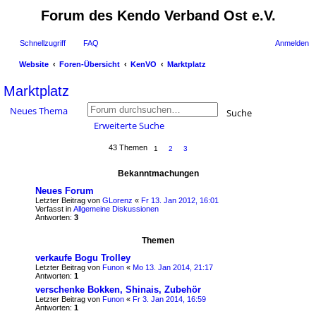
Forum des Kendo Verband Ost e.V.
Schnellzugriff
FAQ
Anmelden
Website
Foren-Übersicht
KenVO
Marktplatz
uc
Marktplatz
he
Neues Thema
Suche
Erweiterte Suche
43 Themen
1
2
3
Bekanntmachungen
Neues Forum
Letzter Beitrag von
GLorenz
«
Fr 13. Jan 2012, 16:01
Verfasst in
Allgemeine Diskussionen
Antworten:
3
Themen
verkaufe Bogu Trolley
Letzter Beitrag von
Funon
«
Mo 13. Jan 2014, 21:17
Antworten:
1
verschenke Bokken, Shinais, Zubehör
Letzter Beitrag von
Funon
«
Fr 3. Jan 2014, 16:59
Antworten:
1