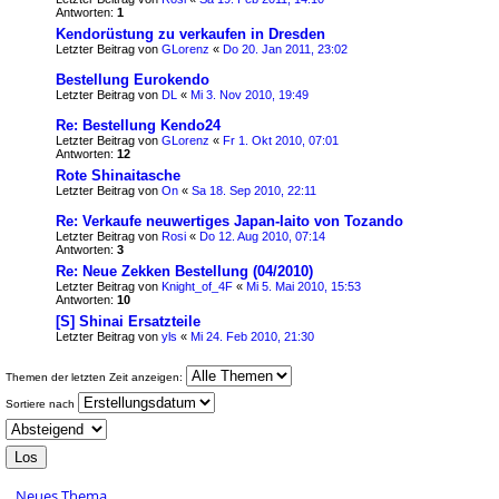
Antworten:
1
Kendorüstung zu verkaufen in Dresden
Letzter Beitrag von
GLorenz
«
Do 20. Jan 2011, 23:02
Bestellung Eurokendo
Letzter Beitrag von
DL
«
Mi 3. Nov 2010, 19:49
Re: Bestellung Kendo24
Letzter Beitrag von
GLorenz
«
Fr 1. Okt 2010, 07:01
Antworten:
12
Rote Shinaitasche
Letzter Beitrag von
On
«
Sa 18. Sep 2010, 22:11
Re: Verkaufe neuwertiges Japan-Iaito von Tozando
Letzter Beitrag von
Rosi
«
Do 12. Aug 2010, 07:14
Antworten:
3
Re: Neue Zekken Bestellung (04/2010)
Letzter Beitrag von
Knight_of_4F
«
Mi 5. Mai 2010, 15:53
Antworten:
10
[S] Shinai Ersatzteile
Letzter Beitrag von
yls
«
Mi 24. Feb 2010, 21:30
Themen der letzten Zeit anzeigen:
Sortiere nach
Neues Thema