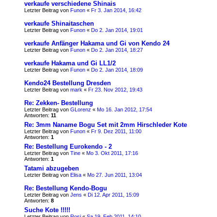
verkaufe verschiedene Shinais
Letzter Beitrag von
Funon
«
Fr 3. Jan 2014, 16:42
verkaufe Shinaitaschen
Letzter Beitrag von
Funon
«
Do 2. Jan 2014, 19:01
verkaufe Anfänger Hakama und Gi von Kendo 24
Letzter Beitrag von
Funon
«
Do 2. Jan 2014, 18:27
verkaufe Hakama und Gi LL1/2
Letzter Beitrag von
Funon
«
Do 2. Jan 2014, 18:09
Kendo24 Bestellung Dresden
Letzter Beitrag von
mark
«
Fr 23. Nov 2012, 19:43
Re: Zekken- Bestellung
Letzter Beitrag von
GLorenz
«
Mo 16. Jan 2012, 17:54
Antworten:
11
Re: 3mm Naname Bogu Set mit 2mm Hirschleder Kote
Letzter Beitrag von
Funon
«
Fr 9. Dez 2011, 11:00
Antworten:
1
Re: Bestellung Eurokendo - 2
Letzter Beitrag von
Tine
«
Mo 3. Okt 2011, 17:16
Antworten:
1
Tatami abzugeben
Letzter Beitrag von
Elisa
«
Mo 27. Jun 2011, 13:04
Re: Bestellung Kendo-Bogu
Letzter Beitrag von
Jens
«
Di 12. Apr 2011, 15:09
Antworten:
8
Suche Kote !!!!!
Letzter Beitrag von
Rosi
«
Sa 19. Feb 2011, 14:10