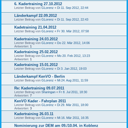
6. Kadertraining 27.10.2012
Letzter Beitrag von
GLorenz
«
Di 11. Sep 2012, 22:44
Länderkampf 22.09.2012
Letzter Beitrag von
GLorenz
«
Di 11. Sep 2012, 22:43
Kadetraining 21.04.2012
Letzter Beitrag von
GLorenz
«
Fr 30. Mär 2012, 07:58
Kadertraining 24.03.2012
Letzter Beitrag von
GLorenz
«
Do 22. Mär 2012, 14:06
Antworten:
1
Kadertraining 25.02.2012
Letzter Beitrag von
GLorenz
«
Mo 20. Feb 2012, 13:23
Antworten:
1
Kadertraining 15.01.2012
Letzter Beitrag von
GLorenz
«
Di 3. Jan 2012, 19:03
Länderkampf KenVO - Berlin
Letzter Beitrag von
GLorenz
«
Mi 24. Aug 2011, 11:59
Re: Kadertraining 09.07.2011
Letzter Beitrag von
Sharingan
«
Fr 8. Jul 2011, 18:30
Antworten:
7
KenVO Kader - Fahrplan 2011
Letzter Beitrag von
GLorenz
«
Di 29. Mär 2011, 18:00
Antworten:
3
Kadertraining 26.03.11
Letzter Beitrag von
GLorenz
«
Mi 16. Mär 2011, 16:35
Nominierung zur DEM am 09./10.04. in Koblenz