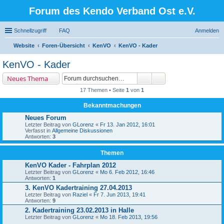
Forum des Kendo Verband Ost e.V.
Schnellzugriff
FAQ
Anmelden
Website
Foren-Übersicht
KenVO
KenVO - Kader
uc
KenVO - Kader
he
Neues Thema
17 Themen • Seite
1
von
1
Bekanntmachungen
Neues Forum
Letzter Beitrag von
GLorenz
«
Fr 13. Jan 2012, 16:01
Verfasst in
Allgemeine Diskussionen
Antworten:
3
Themen
KenVO Kader - Fahrplan 2012
Letzter Beitrag von
GLorenz
«
Mo 6. Feb 2012, 16:46
Antworten:
1
3. KenVO Kadertraining 27.04.2013
Letzter Beitrag von
Raziel
«
Fr 7. Jun 2013, 19:41
Antworten:
9
2. Kadertraining 23.02.2013 in Halle
Letzter Beitrag von
GLorenz
«
Mo 18. Feb 2013, 19:56