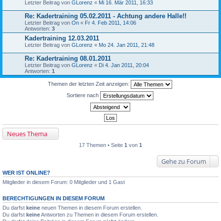
Letzter Beitrag von
GLorenz
«
Mi 16. Mär 2011, 16:33
Re: Kadertraining 05.02.2011 - Achtung andere Halle!!
Letzter Beitrag von
On
«
Fr 4. Feb 2011, 14:06
Antworten:
3
Kadertraining 12.03.2011
Letzter Beitrag von
GLorenz
«
Mo 24. Jan 2011, 21:48
Re: Kadertraining 08.01.2011
Letzter Beitrag von
GLorenz
«
Di 4. Jan 2011, 20:04
Antworten:
1
Themen der letzten Zeit anzeigen:
Sortiere nach
Neues Thema
17 Themen • Seite
1
von
1
Gehe zu Forum
WER IST ONLINE?
Mitglieder in diesem Forum: 0 Mitglieder und 1 Gast
BERECHTIGUNGEN IN DIESEM FORUM
Du darfst
keine
neuen Themen in diesem Forum erstellen.
Du darfst
keine
Antworten zu Themen in diesem Forum erstellen.