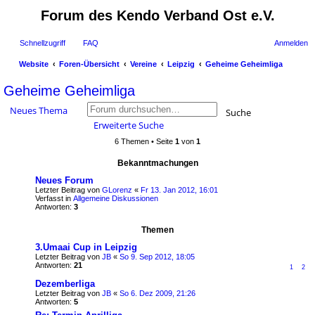
Forum des Kendo Verband Ost e.V.
Schnellzugriff
FAQ
Anmelden
Website
Foren-Übersicht
Vereine
Leipzig
Geheime Geheimliga
uc
Geheime Geheimliga
he
Neues Thema
Suche
Erweiterte Suche
6 Themen • Seite
1
von
1
Bekanntmachungen
Neues Forum
Letzter Beitrag von
GLorenz
«
Fr 13. Jan 2012, 16:01
Verfasst in
Allgemeine Diskussionen
Antworten:
3
Themen
3.Umaai Cup in Leipzig
Letzter Beitrag von
JB
«
So 9. Sep 2012, 18:05
Antworten:
21
1
2
Dezemberliga
Letzter Beitrag von
JB
«
So 6. Dez 2009, 21:26
Antworten:
5