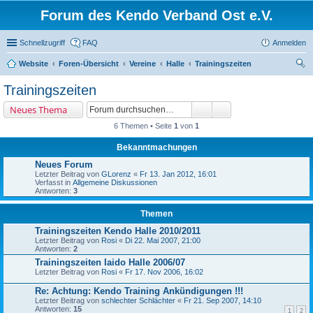
Forum des Kendo Verband Ost e.V.
Schnellzugriff
FAQ
Anmelden
Website
Foren-Übersicht
Vereine
Halle
Trainingszeiten
uc
Trainingszeiten
he
Neues Thema
6 Themen • Seite
1
von
1
Bekanntmachungen
Neues Forum
Letzter Beitrag von
GLorenz
«
Fr 13. Jan 2012, 16:01
Verfasst in
Allgemeine Diskussionen
Antworten:
3
Themen
Trainingszeiten Kendo Halle 2010/2011
Letzter Beitrag von
Rosi
«
Di 22. Mai 2007, 21:00
Antworten:
2
Trainingszeiten Iaido Halle 2006/07
Letzter Beitrag von
Rosi
«
Fr 17. Nov 2006, 16:02
Re: Achtung: Kendo Training Ankündigungen !!!
Letzter Beitrag von
schlechter Schlächter
«
Fr 21. Sep 2007, 14:10
Antworten:
15
1
2