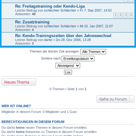
Re: Freitagstraining oder Kendo-Liga
Letzter Beitrag von
schlechter Schlächter
«
Fr 7. Sep 2007, 14:52
Antworten:
48
1
2
3
4
Re: Zusatztraining
Letzter Beitrag von
schlechter Schlächter
«
Mi 10. Jan 2007, 11:07
Antworten:
4
Re: Kendo-Trainingszeiten über den Jahreswechsel
Letzter Beitrag von
dante
«
Do 28. Dez 2006, 13:28
Antworten:
3
Themen der letzten Zeit anzeigen:
Sortiere nach
Neues Thema
6 Themen • Seite
1
von
1
Gehe zu Forum
WER IST ONLINE?
Mitglieder in diesem Forum: 0 Mitglieder und 1 Gast
BERECHTIGUNGEN IN DIESEM FORUM
Du darfst
keine
neuen Themen in diesem Forum erstellen.
Du darfst
keine
Antworten zu Themen in diesem Forum erstellen.