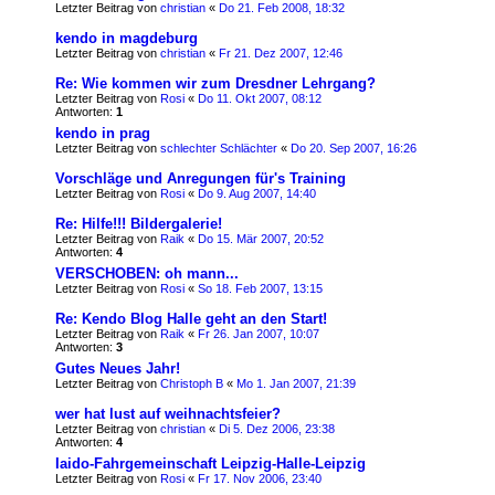
Letzter Beitrag von
christian
«
Do 21. Feb 2008, 18:32
kendo in magdeburg
Letzter Beitrag von
christian
«
Fr 21. Dez 2007, 12:46
Re: Wie kommen wir zum Dresdner Lehrgang?
Letzter Beitrag von
Rosi
«
Do 11. Okt 2007, 08:12
Antworten:
1
kendo in prag
Letzter Beitrag von
schlechter Schlächter
«
Do 20. Sep 2007, 16:26
Vorschläge und Anregungen für's Training
Letzter Beitrag von
Rosi
«
Do 9. Aug 2007, 14:40
Re: Hilfe!!! Bildergalerie!
Letzter Beitrag von
Raik
«
Do 15. Mär 2007, 20:52
Antworten:
4
VERSCHOBEN: oh mann...
Letzter Beitrag von
Rosi
«
So 18. Feb 2007, 13:15
Re: Kendo Blog Halle geht an den Start!
Letzter Beitrag von
Raik
«
Fr 26. Jan 2007, 10:07
Antworten:
3
Gutes Neues Jahr!
Letzter Beitrag von
Christoph B
«
Mo 1. Jan 2007, 21:39
wer hat lust auf weihnachtsfeier?
Letzter Beitrag von
christian
«
Di 5. Dez 2006, 23:38
Antworten:
4
Iaido-Fahrgemeinschaft Leipzig-Halle-Leipzig
Letzter Beitrag von
Rosi
«
Fr 17. Nov 2006, 23:40