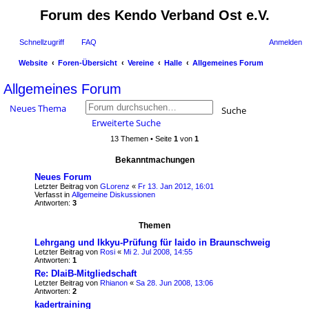
Forum des Kendo Verband Ost e.V.
Schnellzugriff
FAQ
Anmelden
Website
Foren-Übersicht
Vereine
Halle
Allgemeines Forum
uc
Allgemeines Forum
he
Neues Thema
Suche
Erweiterte Suche
13 Themen • Seite
1
von
1
Bekanntmachungen
Neues Forum
Letzter Beitrag von
GLorenz
«
Fr 13. Jan 2012, 16:01
Verfasst in
Allgemeine Diskussionen
Antworten:
3
Themen
Lehrgang und Ikkyu-Prüfung für Iaido in Braunschweig
Letzter Beitrag von
Rosi
«
Mi 2. Jul 2008, 14:55
Antworten:
1
Re: DIaiB-Mitgliedschaft
Letzter Beitrag von
Rhianon
«
Sa 28. Jun 2008, 13:06
Antworten:
2
kadertraining