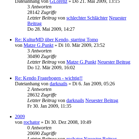
Dateianhang
von
GLorenz
» Do 21. Mai 2009, 13:15
3
Antworten
28142
Zugriffe
Letzter Beitrag
von
schlechter Schlächter
Neuester
Beitrag
Do 28. Mai 2009, 14:27
Re: KulturMD über Kendo, starring Tomo
von
Matze G.Punkt
» Di 10. Mär 2009, 23:52
3
Antworten
30490
Zugriffe
Letzter Beitrag
von
Matze G.Punkt
Neuester Beitrag
Do 12. Mär 2009, 16:02
Re: Kendo Fragebogen - wichtig!!
Dateianhang
von
darknails
» Di 6. Jan 2009, 05:26
2
Antworten
28632
Zugriffe
Letzter Beitrag
von
darknails
Neuester Beitrag
Fr 30. Jan 2009, 11:35
2009
von
rochator
» Di 30. Dez 2008, 10:49
0
Antworten
20690
Zugriffe
Letzter Beitrag
von
rochator
Neuester Beitrag