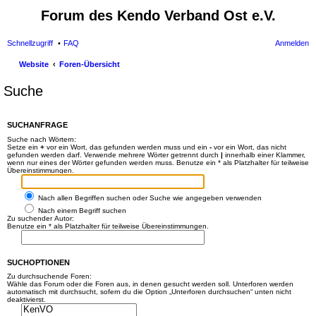
Forum des Kendo Verband Ost e.V.
Schnellzugriff
FAQ
Anmelden
Website
Foren-Übersicht
Suche
SUCHANFRAGE
Suche nach Wörtern:
Setze ein
+
vor ein Wort, das gefunden werden muss und ein
-
vor ein Wort, das nicht
gefunden werden darf. Verwende mehrere Wörter getrennt durch
|
innerhalb einer Klammer,
wenn nur eines der Wörter gefunden werden muss. Benutze ein * als Platzhalter für teilweise
Übereinstimmungen.
Nach allen Begriffen suchen oder Suche wie angegeben verwenden
Nach einem Begriff suchen
Zu suchender Autor:
Benutze ein * als Platzhalter für teilweise Übereinstimmungen.
SUCHOPTIONEN
Zu durchsuchende Foren:
Wähle das Forum oder die Foren aus, in denen gesucht werden soll. Unterforen werden
automatisch mit durchsucht, sofern du die Option „Unterforen durchsuchen“ unten nicht
deaktivierst.