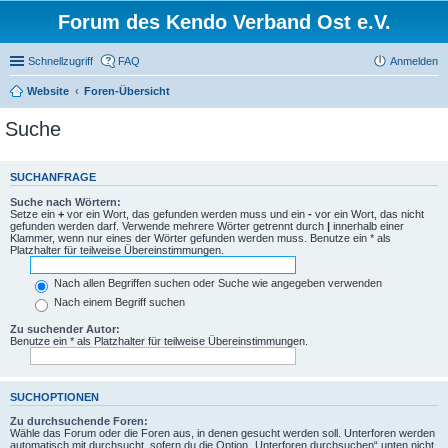
Forum des Kendo Verband Ost e.V.
Schnellzugriff
FAQ
Anmelden
Website
Foren-Übersicht
Suche
SUCHANFRAGE
Suche nach Wörtern:
Setze ein
+
vor ein Wort, das gefunden werden muss und ein
-
vor ein Wort, das nicht
gefunden werden darf. Verwende mehrere Wörter getrennt durch
|
innerhalb einer
Klammer, wenn nur eines der Wörter gefunden werden muss. Benutze ein * als
Platzhalter für teilweise Übereinstimmungen.
Nach allen Begriffen suchen oder Suche wie angegeben verwenden
Nach einem Begriff suchen
Zu suchender Autor:
Benutze ein * als Platzhalter für teilweise Übereinstimmungen.
SUCHOPTIONEN
Zu durchsuchende Foren:
Wähle das Forum oder die Foren aus, in denen gesucht werden soll. Unterforen werden
automatisch mit durchsucht, sofern du die Option „Unterforen durchsuchen“ unten nicht