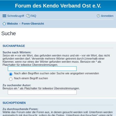
Forum des Kendo Verband Ost e.V.
Schnellzugriff
FAQ
Anmelden
Website
Foren-Übersicht
Suche
SUCHANFRAGE
Suche nach Wörtern:
Setze ein
+
vor ein Wort, das gefunden werden muss und ein
-
vor ein Wort, das nicht
gefunden werden darf. Verwende mehrere Wörter getrennt durch
|
innerhalb einer
Klammer, wenn nur eines der Wörter gefunden werden muss. Benutze ein * als
Platzhalter für teilweise Übereinstimmungen.
Nach allen Begriffen suchen oder Suche wie angegeben verwenden
Nach einem Begriff suchen
Zu suchender Autor:
Benutze ein * als Platzhalter für teilweise Übereinstimmungen.
SUCHOPTIONEN
Zu durchsuchende Foren:
Wähle das Forum oder die Foren aus, in denen gesucht werden soll. Unterforen werden
automatisch mit durchsucht, sofern du die Option „Unterforen durchsuchen“ unten nicht