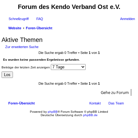
Forum des Kendo Verband Ost e.V.
Schnellzugriff
FAQ
Anmelden
Website
Foren-Übersicht
uc
Aktive Themen
he
Zur erweiterten Suche
Die Suche ergab 0 Treffer • Seite
1
von
1
Es wurden keine passenden Ergebnisse gefunden.
Beiträge der letzten Zeit anzeigen
Die Suche ergab 0 Treffer • Seite
1
von
1
Gehe zu Forum
Foren-Übersicht
Kontakt
Das Team
Powered by
phpBB
® Forum Software © phpBB Limited
Deutsche Übersetzung durch
phpBB.de