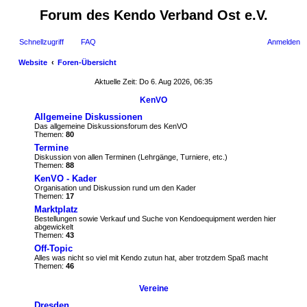
Forum des Kendo Verband Ost e.V.
Schnellzugriff
FAQ
Anmelden
Website
Foren-Übersicht
uc
Aktuelle Zeit: Do 6. Aug 2026, 06:35
he
KenVO
Allgemeine Diskussionen
Das allgemeine Diskussionsforum des KenVO
Themen:
80
Termine
Diskussion von allen Terminen (Lehrgänge, Turniere, etc.)
Themen:
88
KenVO - Kader
Organisation und Diskussion rund um den Kader
Themen:
17
Marktplatz
Bestellungen sowie Verkauf und Suche von Kendoequipment werden hier
abgewickelt
Themen:
43
Off-Topic
Alles was nicht so viel mit Kendo zutun hat, aber trotzdem Spaß macht
Themen:
46
Vereine
Dresden