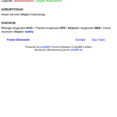
Legende:
Administratoren
,
Globale Moderatoren
GEBURTSTAGE
Heute hat kein Mitglied Geburtstag
STATISTIK
Beiträge insgesamt
6721
• Themen insgesamt
878
• Mitglieder insgesamt
2926
• Unser
neuestes Mitglied:
estitty
Foren-Übersicht
Kontakt
Das Team
Powered by
phpBB
® Forum Software © phpBB Limited
Deutsche Übersetzung durch
phpBB.de