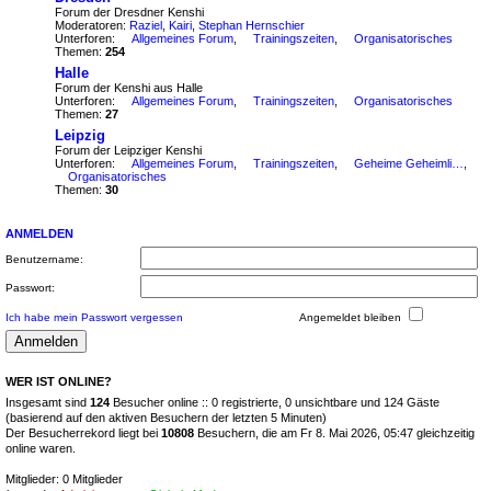
Forum der Dresdner Kenshi
Moderatoren:
Raziel
,
Kairi
,
Stephan Hernschier
Unterforen:
Allgemeines Forum
,
Trainingszeiten
,
Organisatorisches
Themen:
254
Halle
Forum der Kenshi aus Halle
Unterforen:
Allgemeines Forum
,
Trainingszeiten
,
Organisatorisches
Themen:
27
Leipzig
Forum der Leipziger Kenshi
Unterforen:
Allgemeines Forum
,
Trainingszeiten
,
Geheime Geheimliga
,
Organisatorisches
Themen:
30
ANMELDEN
Benutzername:
Passwort:
Ich habe mein Passwort vergessen
Angemeldet bleiben
WER IST ONLINE?
Insgesamt sind
124
Besucher online :: 0 registrierte, 0 unsichtbare und 124 Gäste
(basierend auf den aktiven Besuchern der letzten 5 Minuten)
Der Besucherrekord liegt bei
10808
Besuchern, die am Fr 8. Mai 2026, 05:47 gleichzeitig
online waren.
Mitglieder: 0 Mitglieder