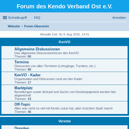
Forum des Kendo Verband Ost e.V.
Schnellzugriff
FAQ
Anmelden
Website
Foren-Übersicht
uc
Aktuelle Zeit: So 9. Aug 2026, 14:41
he
KenVO
Allgemeine Diskussionen
Das allgemeine Diskussionsforum des KenVO
Themen:
80
Termine
Diskussion von allen Terminen (Lehrgänge, Turniere, etc.)
Themen:
88
KenVO - Kader
Organisation und Diskussion rund um den Kader
Themen:
17
Marktplatz
Bestellungen sowie Verkauf und Suche von Kendoequipment werden hier
abgewickelt
Themen:
43
Off-Topic
Alles was nicht so viel mit Kendo zutun hat, aber trotzdem Spaß macht
Themen:
46
Vereine
Dresden