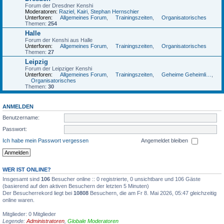
Forum der Dresdner Kenshi
Moderatoren:
Raziel
,
Kairi
,
Stephan Hernschier
Unterforen:
Allgemeines Forum
,
Trainingszeiten
,
Organisatorisches
Themen:
254
Halle
Forum der Kenshi aus Halle
Unterforen:
Allgemeines Forum
,
Trainingszeiten
,
Organisatorisches
Themen:
27
Leipzig
Forum der Leipziger Kenshi
Unterforen:
Allgemeines Forum
,
Trainingszeiten
,
Geheime Geheimliga
,
Organisatorisches
Themen:
30
ANMELDEN
Benutzername:
Passwort:
Ich habe mein Passwort vergessen
Angemeldet bleiben
WER IST ONLINE?
Insgesamt sind
106
Besucher online :: 0 registrierte, 0 unsichtbare und 106 Gäste
(basierend auf den aktiven Besuchern der letzten 5 Minuten)
Der Besucherrekord liegt bei
10808
Besuchern, die am Fr 8. Mai 2026, 05:47 gleichzeitig
online waren.
Mitglieder: 0 Mitglieder
Legende:
Administratoren
,
Globale Moderatoren