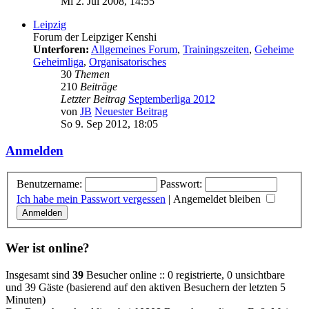
Mi 2. Jul 2008, 14:55
Leipzig
Forum der Leipziger Kenshi
Unterforen:
Allgemeines Forum
,
Trainingszeiten
,
Geheime
Geheimliga
,
Organisatorisches
30
Themen
210
Beiträge
Letzter Beitrag
Septemberliga 2012
von
JB
Neuester Beitrag
So 9. Sep 2012, 18:05
Anmelden
Benutzername:
Passwort:
Ich habe mein Passwort vergessen
|
Angemeldet bleiben
Wer ist online?
Insgesamt sind
39
Besucher online :: 0 registrierte, 0 unsichtbare
und 39 Gäste (basierend auf den aktiven Besuchern der letzten 5
Minuten)