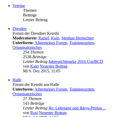
Vereine
Themen
Beiträge
Letzter Beitrag
Dresden
Forum der Dresdner Kenshi
Moderatoren:
Raziel
,
Kairi
,
Stephan Hernschier
Unterforen:
Allgemeines Forum
,
Trainingszeiten
,
Organisatorisches
254
Themen
2538
Beiträge
Letzter Beitrag
Jahressichtmarke 2016 Uni/BCD
von
Kairi
Neuester Beitrag
Mi 9. Dez 2015, 11:05
Halle
Forum der Kenshi aus Halle
Unterforen:
Allgemeines Forum
,
Trainingszeiten
,
Organisatorisches
27
Themen
143
Beiträge
Letzter Beitrag
Re: Lehrgang und Ikkyu-Prüfun…
von
Rosi
Neuester Beitrag